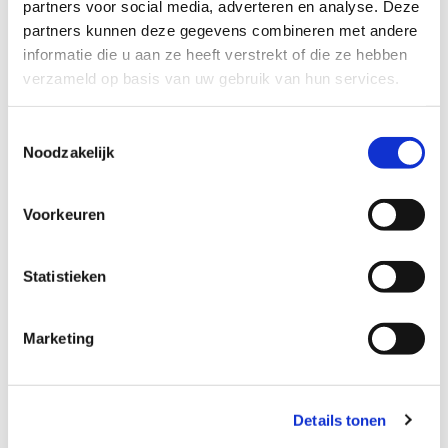
partners voor social media, adverteren en analyse. Deze
Wij leveren en plaatsen ook verschillende maten en
partners kunnen deze gegevens combineren met andere
soorten taatsdeuren, standaard vlakke boarddeuren en
informatie die u aan ze heeft verstrekt of die ze hebben
deuren die voldoen aan brandveiligheidseisen.
verzameld op basis van uw gebruik van hun services.
Toestemmingsselectie
Noodzakelijk
Voorkeuren
Statistieken
Brandveilige deuren
Marketing
Of het nu gaat om een brandveilige voordeur,
achterdeur, terrasdeur of binnendeur, elke deur heeft
zijn eigen stijl en uitstraling. Wij hebben deuren in
Details tonen
verschillende houtsoorten.