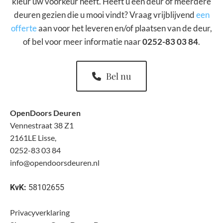
kleur uw voorkeur heeft. Heeft u een deur of meerdere
deuren gezien die u mooi vindt? Vraag vrijblijvend
een
offerte
aan voor het leveren en/of plaatsen van de deur,
of bel voor meer informatie naar
0252-83 03 84
.
Bel nu
OpenDoors Deuren
Vennestraat 38 Z1
2161LE Lisse,
0252-83 03 84
info@opendoorsdeuren.nl
KvK:
58102655
Privacyverklaring